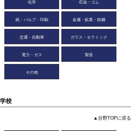
化学
石油・ゴム
紙・パルプ・印刷
金属・鉱業・鉄鋼
交通・自動車
ガラス・セラミック
電力・ガス
製造
その他
学校
▲分野TOPに戻る