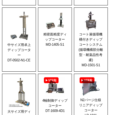
精密面精度ディ
コート液循環機
ップコーター
構付きディップ
MD-1405-S1
コートシステム
中サイズ用卓上
(循環機構部分離
ディップコータ
型・耐薬品性考
ー
慮)
DT-0502-N1-CE
MD-1501-S1
N2パージ仕様
4軸制御ディップ
リニアディップ
コーター
コーター
DT-1609-4D1
大サイズ用ディ