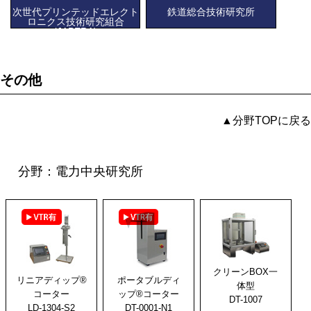
次世代プリンテッドエレクト
鉄道総合技術研究所
ロニクス技術研究組合
(JAPERA)
その他
▲分野TOPに戻る
分野：電力中央研究所
クリーンBOX一
リニアディップ®
ポータブルディ
体型
コーター
ップ®コーター
DT-1007
LD-1304-S2
DT-0001-N1