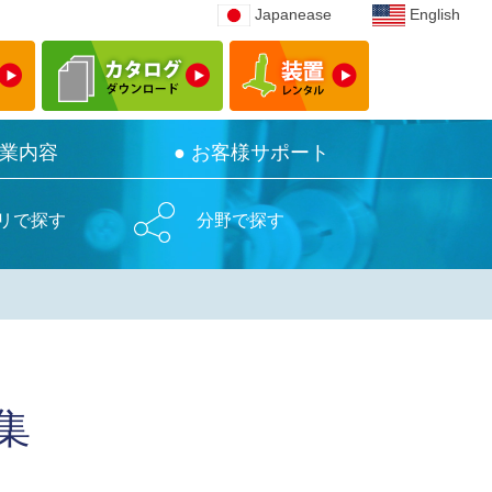
Japanease
Japanease
English
English
事業内容
事業内容
● お客様サポート
● お客様サポート
リで探す
分野で探す
集