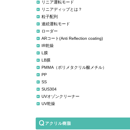
リニア運転モード
リニアディップとは？
粒子配列
連続運転モード
ローダー
ARコート(Anti Reflection coating)
IR乾燥
L膜
LB膜
PMMA（ポリメタクリル酸メチル）
PP
SS
SUS304
UVオゾンクリーナー
UV乾燥
アクリル樹脂