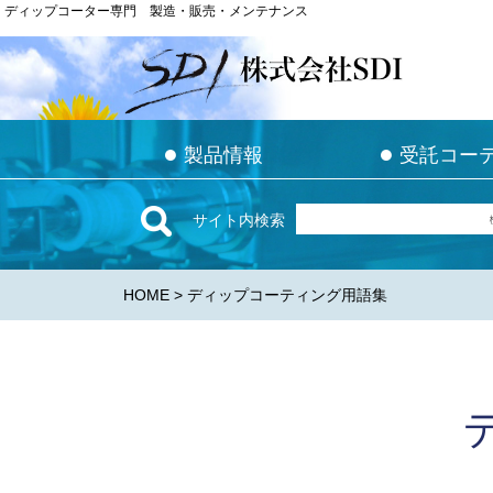
ディップコーター専門 製造・販売・メンテナンス
ディップコーター専門 製造・販売・メンテナンス
●
●
●
●
製品情報
製品情報
受託コー
受託コー
サイト内検索
HOME
> ディップコーティング用語集