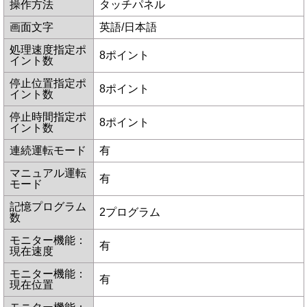
操作方法
タッチパネル
画面文字
英語/日本語
処理速度指定ポ
8ポイント
イント数
停止位置指定ポ
8ポイント
イント数
停止時間指定ポ
8ポイント
イント数
連続運転モード
有
マニュアル運転
有
モード
記憶プログラム
2プログラム
数
モニター機能：
有
現在速度
モニター機能：
有
現在位置