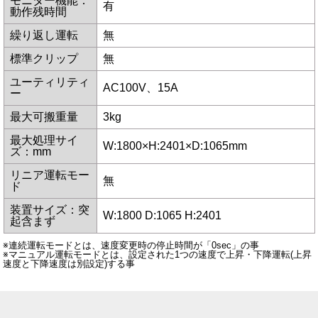
モニター機能：
有
動作残時間
繰り返し運転
無
標準クリップ
無
ユーティリティ
AC100V、15A
ー
最大可搬重量
3kg
最大処理サイ
W:1800×H:2401×D:1065mm
ズ：mm
リニア運転モー
無
ド
装置サイズ：突
W:1800 D:1065 H:2401
起含まず
※連続運転モードとは、速度変更時の停止時間が「0sec」の事
※マニュアル運転モードとは、設定された1つの速度で上昇・下降運転(上昇
速度と下降速度は別設定)する事