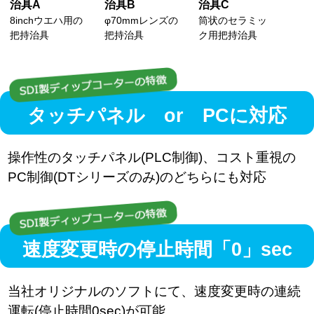
治具A
治具B
治具C
8inchウエハ用の
φ70mmレンズの
筒状のセラミッ
把持治具
把持治具
ク用把持治具
タッチパネル or PCに対応
操作性のタッチパネル(PLC制御)、コスト重視の
PC制御(DTシリーズのみ)のどちらにも対応
速度変更時の停止時間「0」sec
当社オリジナルのソフトにて、速度変更時の連続
運転(停止時間0sec)が可能。