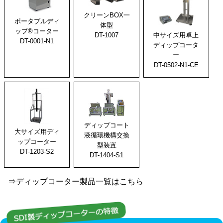
クリーンBOX一
ポータブルディ
体型
ップ®コーター
DT-1007
中サイズ用卓上
DT-0001-N1
ディップコータ
ー
DT-0502-N1-CE
ディップコート
大サイズ用ディ
液循環機構交換
ップコーター
型装置
DT-1203-S2
DT-1404-S1
⇒ディップコーター製品一覧はこちら