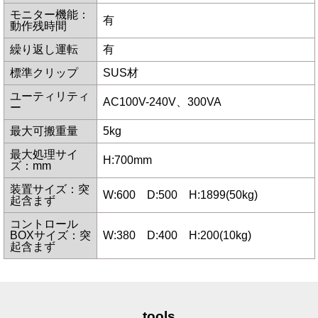
モニター機能：
有
動作残時間
繰り返し運転
有
標準クリップ
SUS材
ユーティリティ
AC100V-240V、300VA
ー
最大可搬重量
5kg
最大処理サイ
H:700mm
ズ：mm
装置サイズ：突
W:600 D:500 H:1899(50kg)
起含まず
コントロール
BOXサイズ：突
W:380 D:400 H:200(10kg)
起含まず
tools