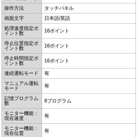
操作方法
タッチパネル
画面文字
日本語/英語
処理速度指定ポ
16ポイント
イント数
停止位置指定ポ
16ポイント
イント数
停止時間指定ポ
16ポイント
イント数
連続運転モード
有
マニュアル運転
有
モード
記憶プログラム
8プログラム
数
モニター機能：
有
現在速度
モニター機能：
有
現在位置