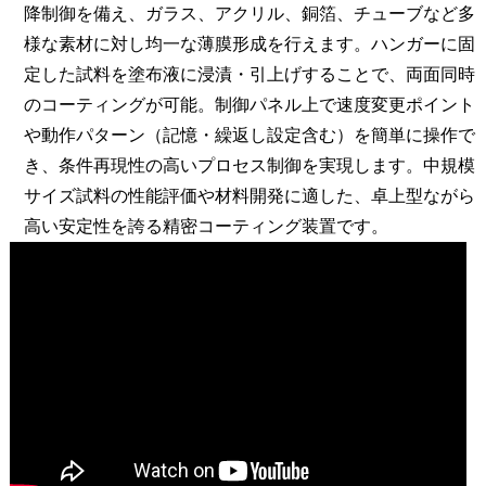
降制御を備え、ガラス、アクリル、銅箔、チューブなど多
様な素材に対し均一な薄膜形成を行えます。ハンガーに固
定した試料を塗布液に浸漬・引上げすることで、両面同時
のコーティングが可能。制御パネル上で速度変更ポイント
や動作パターン（記憶・繰返し設定含む）を簡単に操作で
き、条件再現性の高いプロセス制御を実現します。中規模
サイズ試料の性能評価や材料開発に適した、卓上型ながら
高い安定性を誇る精密コーティング装置です。