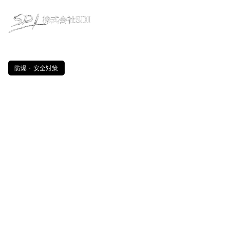
防爆・安全対策
有機溶剤対応・防爆エリア向け
の安全設計。
SDIの「防爆部品採用・カスタ
ムディップコーター」
防爆検定合格品の部品を採用。
お客様の社内安全規定や設置環境に合わせて、最適
な安全対策仕様を設計・製作します。