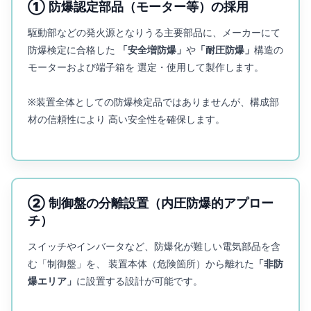
① 防爆認定部品（モーター等）の採用
駆動部などの発火源となりうる主要部品に、メーカーにて
防爆検定に合格した
「安全増防爆」
や
「耐圧防爆」
構造の
モーターおよび端子箱を 選定・使用して製作します。
※装置全体としての防爆検定品ではありませんが、構成部
材の信頼性により 高い安全性を確保します。
② 制御盤の分離設置（内圧防爆的アプロー
チ）
スイッチやインバータなど、防爆化が難しい電気部品を含
む「制御盤」を、 装置本体（危険箇所）から離れた
「非防
爆エリア」
に設置する設計が可能です。