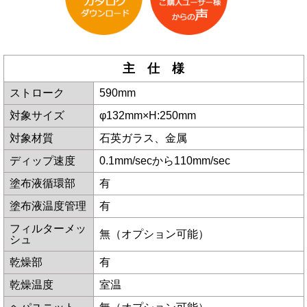
主 仕 様
ストローク
590mm
対象サイズ
φ132mm×H:250mm
対象材質
石英ガラス、金属
ディップ速度
0.1mm/secから110mm/sec
塗布液循環部
有
塗布液温度管理
有
フィルターメッ
無（オプション可能）
シュ
乾燥部
有
乾燥温度
室温