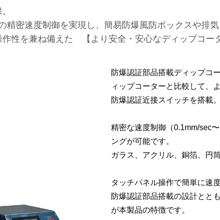
保。
m/secの精密速度制御を実現し、簡易防爆風防ボックスや
操作性を兼ね備えた 【より安全・安心なディップコー
防爆認証部品搭載ディップコ
ィップコーターと比較して、
防爆認証近接スイッチを搭載
精密な速度制御（0.1mm/sec
ングが可能です。
ガラス、アクリル、銅箔、円
タッチパネル操作で簡単に速
防爆認証部品搭載の設計とと
が本製品の特徴です。