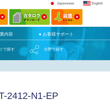
Japanease
Japanease
English
English
事業内容
事業内容
● お客様サポート
● お客様サポート
リで探す
分野で探す
12-N1-EP