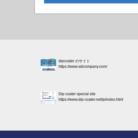
dipcoater のサイト
https://www.sdicompany.com/
Dip coater special site
https://www.dip-coater.net/lp/index.html