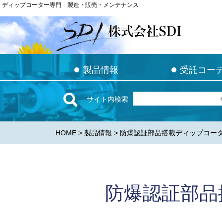
ディップコーター専門 製造・販売・メンテナンス
ディップコーター専門 製造・販売・メンテナンス
●
●
●
●
製品情報
製品情報
受託コー
受託コー
サイト内検索
HOME
>
製品情報
> 防爆認証部品搭載ディップコーター D
防爆認証部品搭