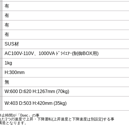
有
有
有
有
SUS材
AC100V-110V、1000VA ﾄﾞﾗｲｴｱｰ(制御BOX用)
1kg
H:300mm
無
W:600 D:620 H:1267mm (70kg)
W:403 D:503 H:420mm (35kg)
止時間が「0sec」の事
た1つの速度で上昇・下降運転(上昇速度と下降速度は別設定)する事
構造となります。