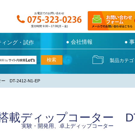
お電話でのお問い合わせ
お電話でのお問い合わせ
受付時間 9:00～17:00(月～金)
受付時間 9:00～17:00(月～金)
● 会社情報
● 会社情報
● 
● 
ティング・試作
ティング・試作
製品カテゴ
T-2412-N1-EP
載ディップコーター DT-24
実験・開発用、卓上ディップコーター