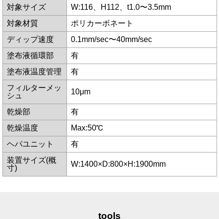
対象サイズ
W:116、H112、t1.0〜3.5mm
対象材質
ポリカーボネート
ディップ速度
0.1mm/sec〜40mm/sec
塗布液循環部
有
塗布液温度管理
有
フィルターメッ
10μm
シュ
乾燥部
有
乾燥温度
Max:50℃
ヘパユニット
有
装置サイズ(概
W:1400×D:800×H:1900mm
寸)
tools