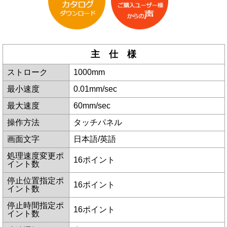
主 仕 様
ストローク
1000mm
最小速度
0.01mm/sec
最大速度
60mm/sec
操作方法
タッチパネル
画面文字
日本語/英語
処理速度変更ポ
16ポイント
イント数
停止位置指定ポ
16ポイント
イント数
停止時間指定ポ
16ポイント
イント数