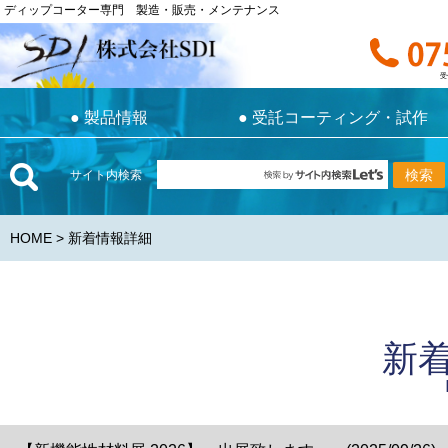
ディップコーター専門 製造・販売・メンテナンス
ディップコーター専門 製造・販売・メンテナンス
お電話で
受付時間 9:0
受
●
製品情報
●
受託コーティング・試作
●
製品情報
●
受託コーティング・試作
サイト内検索
HOME
> 新着情報詳細
新