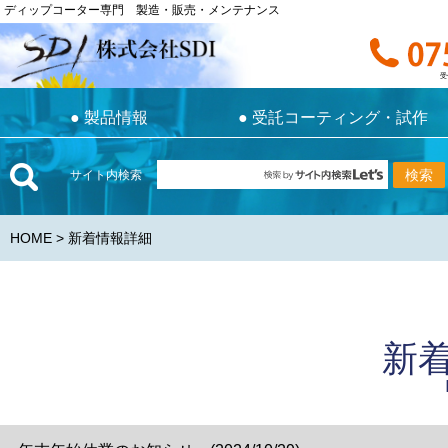
ディップコーター専門 製造・販売・メンテナンス
ディップコーター専門 製造・販売・メンテナンス
お電話で
受付時間 9:0
受
●
製品情報
●
受託コーティング・試作
●
製品情報
●
受託コーティング・試作
サイト内検索
HOME
> 新着情報詳細
新