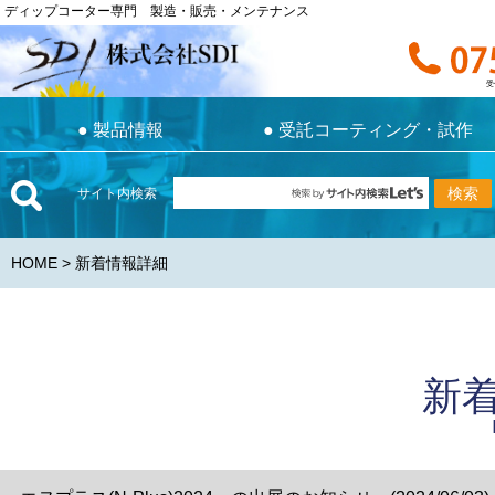
ディップコーター専門 製造・販売・メンテナンス
ディップコーター専門 製造・販売・メンテナンス
お電話で
受付時間 9:0
受
●
製品情報
●
受託コーティング・試作
●
製品情報
●
受託コーティング・試作
サイト内検索
HOME
> 新着情報詳細
新