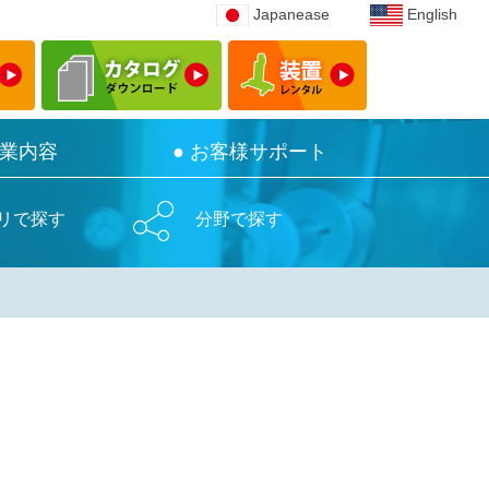
Japanease
Japanease
English
English
事業内容
事業内容
● お客様サポート
● お客様サポート
リで探す
分野で探す