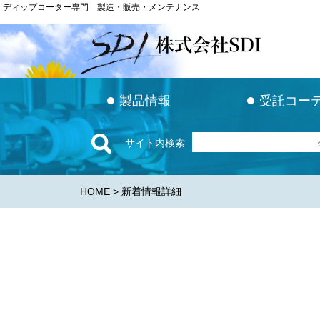
ディップコーター専門 製造・販売・メンテナンス
ディップコーター専門 製造・販売・メンテナンス
●
●
●
●
製品情報
製品情報
受託コー
受託コー
サイト内検索
HOME
> 新着情報詳細