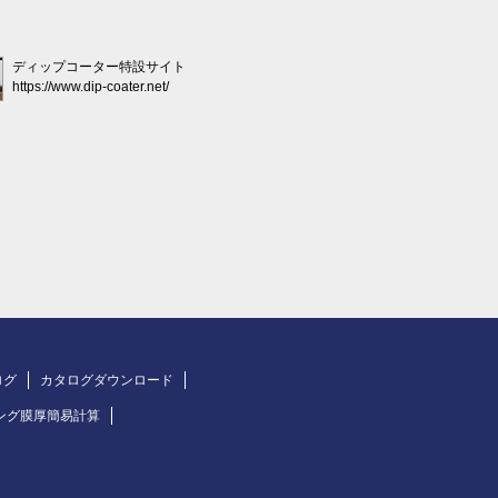
ディップコーター特設サイト
https://www.dip-coater.net/
ログ
カタログダウンロード
ング膜厚簡易計算