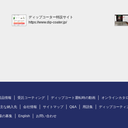
ディップコーター特設サイト
https://www.dip-coater.jp/
製品情報
受託コーティング
ディップコート運転時の動画
オンラインカタ
主な納入先
会社情報
サイトマップ
Q&A
用語集
ディップコーティ
様の募集
English
お問い合わせ