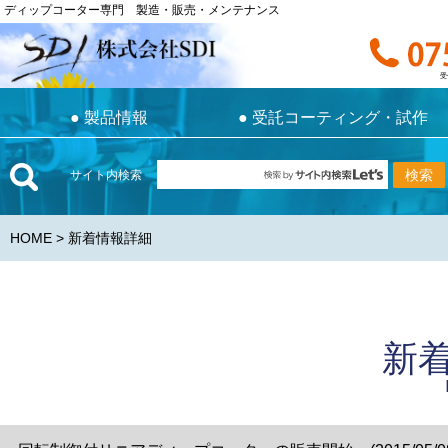
ディップコーター専門 製造・販売・メンテナンス
ディップコーター専門 製造・販売・メンテナンス
お電話で
受付時間 9:0
受
●
製品情報
●
受託コーティング・試作
●
製品情報
●
受託コーティング・試作
サイト内検索
HOME
> 新着情報詳細
新