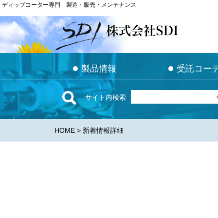
ディップコーター専門 製造・販売・メンテナンス
ディップコーター専門 製造・販売・メンテナンス
●
●
●
●
製品情報
製品情報
受託コー
受託コー
サイト内検索
HOME
> 新着情報詳細