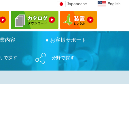
Japanease
Japanease
English
English
事業内容
事業内容
● お客様サポート
● お客様サポート
リで探す
分野で探す