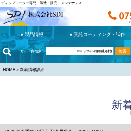
ディップコーター専門 製造・販売・メンテナンス
ディップコーター専門 製造・販売・メンテナンス
お電話で
受付時間 9:0
受
●
製品情報
●
受託コーティング・試作
●
製品情報
●
受託コーティング・試作
サイト内検索
HOME
> 新着情報詳細
新