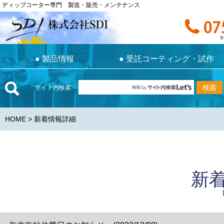
ディップコーター専門 製造・販売・メンテナンス
ディップコーター専門 製造・販売・メンテナンス
お電話で
受付時間 9:0
受
●
製品情報
●
受託コーティング・試作
●
製品情報
●
受託コーティング・試作
サイト内検索
HOME
> 新着情報詳細
新