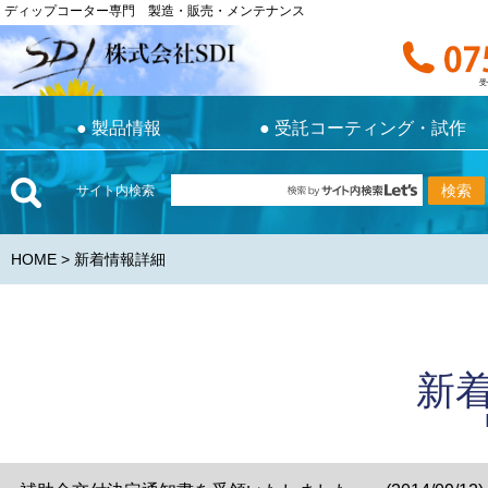
ディップコーター専門 製造・販売・メンテナンス
ディップコーター専門 製造・販売・メンテナンス
お電話で
受付時間 9:0
受
●
製品情報
●
受託コーティング・試作
●
製品情報
●
受託コーティング・試作
サイト内検索
HOME
> 新着情報詳細
新