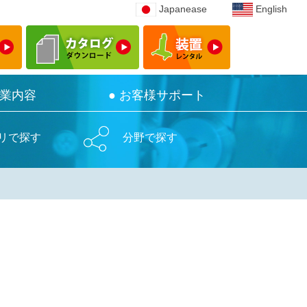
Japanease
Japanease
English
English
事業内容
事業内容
● お客様サポート
● お客様サポート
リで探す
分野で探す