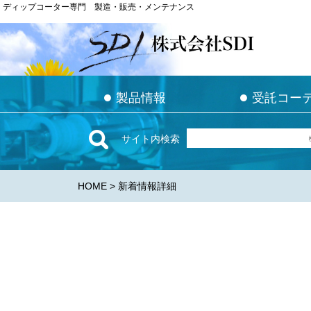
ディップコーター専門 製造・販売・メンテナンス
ディップコーター専門 製造・販売・メンテナンス
●
●
●
●
製品情報
製品情報
受託コー
受託コー
サイト内検索
HOME
> 新着情報詳細