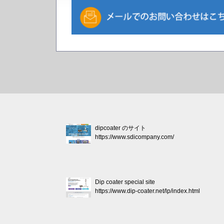
dipcoater のサイト
https://www.sdicompany.com/
Dip coater special site
https://www.dip-coater.net/lp/index.html