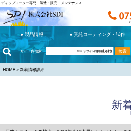
ディップコーター専門 製造・販売・メンテナンス
ディップコーター専門 製造・販売・メンテナンス
お電話で
受付時間 9:0
受
●
製品情報
●
受託コーティング・試作
●
製品情報
●
受託コーティング・試作
サイト内検索
HOME
> 新着情報詳細
新