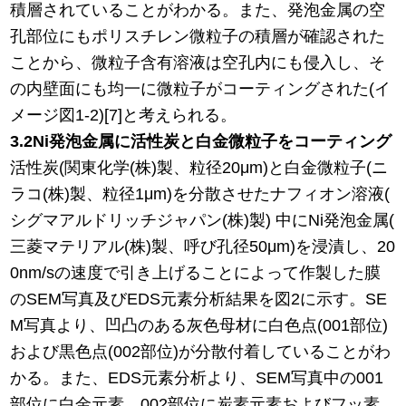
積層されていることがわかる。また、発泡金属の空
孔部位にもポリスチレン微粒子の積層が確認された
ことから、微粒子含有溶液は空孔内にも侵入し、そ
の内壁面にも均一に微粒子がコーティングされた(イ
メージ図1-2)[7]と考えられる。
3.2Ni発泡金属に活性炭と白金微粒子をコーティング
活性炭(関東化学(株)製、粒径20μm)と白金微粒子(ニ
ラコ(株)製、粒径1μm)を分散させたナフィオン溶液(
シグマアルドリッチジャパン(株)製) 中にNi発泡金属(
三菱マテリアル(株)製、呼び孔径50μm)を浸漬し、20
0nm/sの速度で引き上げることによって作製した膜
のSEM写真及びEDS元素分析結果を図2に示す。SE
M写真より、凹凸のある灰色母材に白色点(001部位)
および黒色点(002部位)が分散付着していることがわ
かる。また、EDS元素分析より、SEM写真中の001
部位に白金元素、002部位に炭素元素およびフッ素