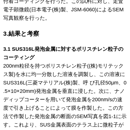
付着コーティングを行った。この試料に対し、走査
電子顕微鏡(日本電子(株)製、JSM-6060)によるSEM
写真観察を行った。
3.結果と考察
3.1 SUS316L発泡金属に対するポリスチレン粒子の
コーティング
200nm粒径を持つポリスチレン粒子((株)モリテック
ス製)を水に均一分散した溶液を調製し、この溶液に
SUS316L(三菱マテリアル(株)製、呼 び孔径50μm、0
.5×10×20mm)発泡金属を垂直に浸した。次に、ナノ
ディップコーターを用いて発泡金属を200nm/sの速
度で引き上げることによって膜を作製した。この方
法で作製した発泡金属の断面のSEM写真を図1-1に示
す。これより、SUS金属表面のテラス上に微粒子が