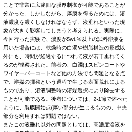
ことで非常に広範囲な膜厚制御が可能であることが
分かった。しかしながら、厚膜を得るためには、溶
液濃度を濃くしなければならず、液垂れといった現
象が大きく影響してしまうと考えられる。実際に、
今回行った実験で、濃度が5wt.%以上の試料溶液を
用いた場合には、乾燥時の白濁や樹脂構造の形成以
外にも、時間が経過するにつれて液が若干垂れてく
るのが観察された。前者の、白濁はスピンコートや
ワイヤーバーコートなど他の方法でも問題となる点
で、溶媒の揮発という過程で生じる表面荒れによる
ものであり、溶液調整時の溶媒選択により除去する
ことが可能である。後者については、2-1節で述べた
ように、製膜開始点(厚い部分が生じるものの、中央
部分を利用すれば問題ではない。
またこの液垂れ以外の問題としては、高濃度溶液を