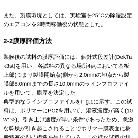
。
また、製膜環境としては、実験室を25°Cの除湿設定
のエアコンを3時間稼働後の状態とした。
2-2膜厚評価方法
製膜後の試料の膜厚評価には、触針式段差計(DekTa
k3st)を用い、各試料の異なる場所4点において基板
上部(つまり製膜開始点)側から2.0mmの地点から製
膜部8.0mmまでの長さ10.0mmのラインプロファイ
ルを用いて、膜厚を決定した。
典型的なラインプロファイルをFig.1に示す。この試
料は、ポリマーにPCzを用いて、溶液濃度が高く(10
wt.%)、引き上げ速度が早い条件であったため、急激
な乾燥が引き起こされることでポリマー膜表面に樹
脂特有の凹凸構造を生じている。この様な試料の場