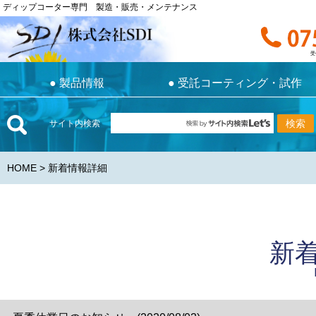
ディップコーター専門 製造・販売・メンテナンス
ディップコーター専門 製造・販売・メンテナンス
お電話で
受付時間 9:0
受
●
製品情報
●
受託コーティング・試作
●
製品情報
●
受託コーティング・試作
サイト内検索
HOME
> 新着情報詳細
新