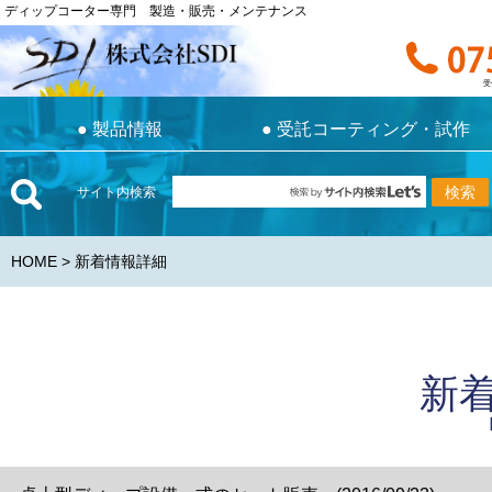
ディップコーター専門 製造・販売・メンテナンス
ディップコーター専門 製造・販売・メンテナンス
お電話で
受付時間 9:0
受
●
製品情報
●
受託コーティング・試作
●
製品情報
●
受託コーティング・試作
サイト内検索
HOME
> 新着情報詳細
新