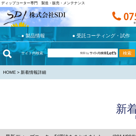
ディップコーター専門 製造・販売・メンテナンス
ディップコーター専門 製造・販売・メンテナンス
お電話で
受付時間 9:0
受
●
製品情報
●
受託コーティング・試作
●
製品情報
●
受託コーティング・試作
サイト内検索
HOME
> 新着情報詳細
新