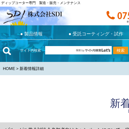
ディップコーター専門 製造・販売・メンテナンス
ディップコーター専門 製造・販売・メンテナンス
お電話で
受付時間 9:0
受
●
製品情報
●
受託コーティング・試作
●
製品情報
●
受託コーティング・試作
サイト内検索
HOME
> 新着情報詳細
新