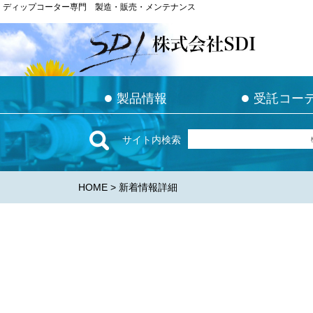
ディップコーター専門 製造・販売・メンテナンス
ディップコーター専門 製造・販売・メンテナンス
●
●
●
●
製品情報
製品情報
受託コー
受託コー
サイト内検索
HOME
> 新着情報詳細