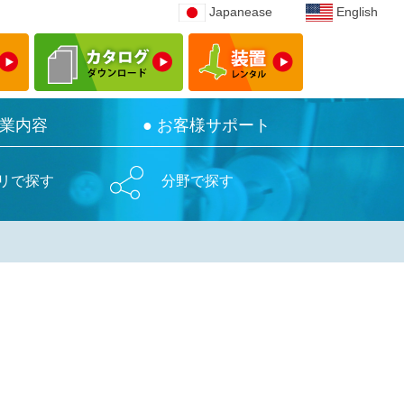
Japanease
Japanease
English
English
事業内容
事業内容
● お客様サポート
● お客様サポート
リで探す
分野で探す