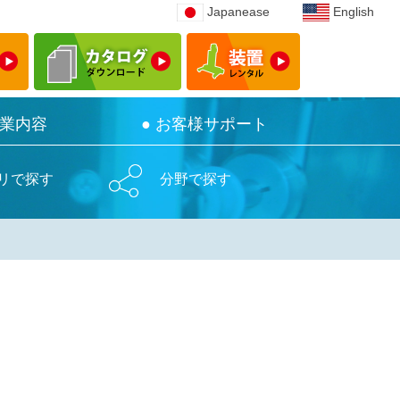
Japanease
Japanease
English
English
事業内容
事業内容
● お客様サポート
● お客様サポート
リで探す
分野で探す