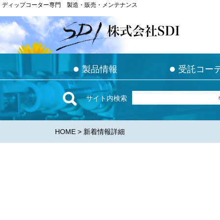
ディップコーター専門 製造・販売・メンテナンス
ディップコーター専門 製造・販売・メンテナンス
●
●
●
●
製品情報
製品情報
受託コー
受託コー
サイト内検索
HOME
> 新着情報詳細