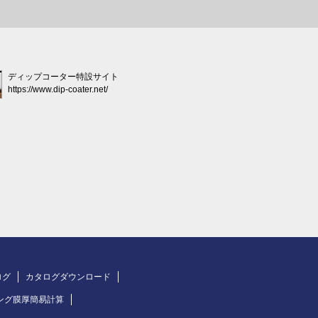
ディップコーター特設サイト
https://www.dip-coater.net/
ログ
カタログダウンロード
ング膜厚簡易計算