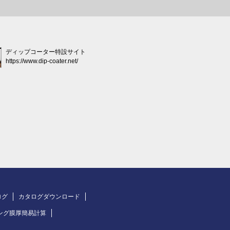
ディップコーター特設サイト
https://www.dip-coater.net/
ログ
カタログダウンロード
ング膜厚簡易計算