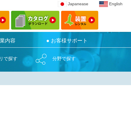
Japanease
Japanease
English
English
事業内容
事業内容
● お客様サポート
● お客様サポート
リで探す
分野で探す