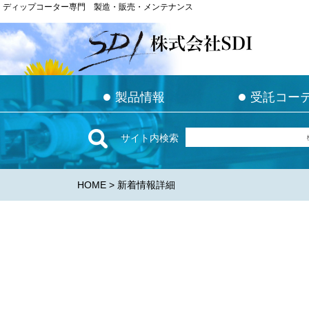
ディップコーター専門 製造・販売・メンテナンス
ディップコーター専門 製造・販売・メンテナンス
●
●
●
●
製品情報
製品情報
受託コー
受託コー
サイト内検索
HOME
> 新着情報詳細