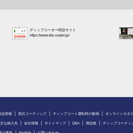
ディップコーター特設サイト
https://www.dip-coater.jp/
製品情報
受託コーティング
ディップコート運転時の動画
オンラインカタ
主な納入先
会社情報
サイトマップ
Q&A
用語集
ディップコーティ
様の募集
English
お問い合わせ