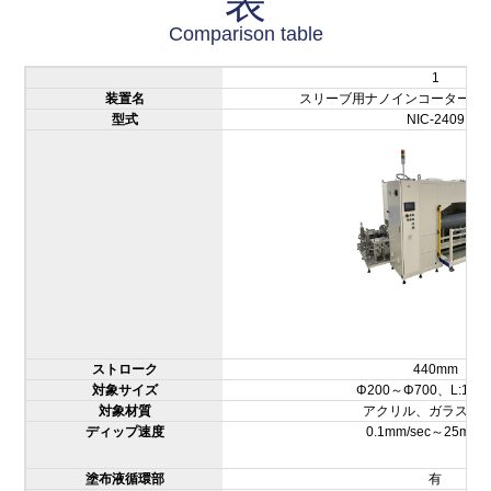
表
Comparison table
1
装置名
スリーブ用ナノインコーター(離
型式
NIC-2409
ストローク
440mm
対象サイズ
Φ200～Φ700、L:160
対象材質
アクリル、ガラス、
ディップ速度
0.1mm/sec～25mm/s
塗布液循環部
有