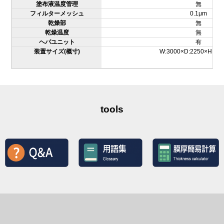
塗布液温度管理
無
フィルターメッシュ
0.1μm
乾燥部
無
乾燥温度
無
ヘパユニット
有
装置サイズ(概寸)
W:3000×D:2250×H:18
tools