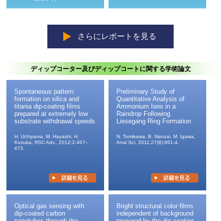
さらにレポートを見る
ディップコーター及びディップコートに関する学術論文
Spontaneous pattern
Preliminary Study of
formation on silica and
Quantitative Analysis of
titania dip-coating films
Ammonium Ions in a
prepared at extremely low
Raindrop Following
substrate withdrawal speeds
Liesegang Ring Formation
H. Uchiyama, M. Hayashi, H.
N. Tomikawa, B. Nanzai, M. Igawa,
Kozuka, RSC Adv., 2012;2:467–
Anal Sci. 2011;27(8):861-4.
473.
Optical gas sensing with
Bright structural color films
dip-coated carbon
independent of background
nanotubes through the
prepared by the dip-coating