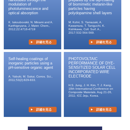
modulation of
of biomimetic melanin-like
photoluminescence and
particles having
optical absorption
polydopamine shell layers
K. Iakoubovskii, N. Minami and A.
M. Kohri, S. Yamazaki, A.
Karthigeyana, J. Mater. Chem.,
Kawamura, T. Taniguchi, K.
2012;22:4716-4719
Kishikawa, Coll. Surf. A.,
2017;532:564-569.
Self-healing coatings of
PHOTOVOLTAIC
inorganic particles using a
PERFORMANCE OF DYE-
pH-sensitive organic agent
SENSITIZED SOLAR CELL
INCORPORATED WIRE
ELECTRODE
A. Yabuki, M. Sakai, Corros. Sci.,
2011;53(2):829-833.
H.S. Jung, J. H. Kim, T. J. Kang,
18th International Conference on
Composite Materials. Aug 21-26,
2011; ICC Jeju, Korea.