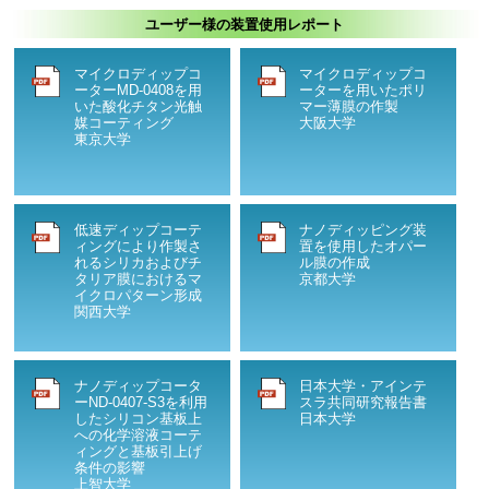
ユーザー様の装置使用レポート
マイクロディップコ
マイクロディップコ
ーターMD-0408を用
ーターを用いたポリ
いた酸化チタン光触
マー薄膜の作製
媒コーティング
大阪大学
東京大学
低速ディップコーテ
ナノディッピング装
ィングにより作製さ
置を使用したオパー
れるシリカおよびチ
ル膜の作成
タリア膜におけるマ
京都大学
イクロパターン形成
関西大学
ナノディップコータ
日本大学・アインテ
ーND-0407-S3を利用
スラ共同研究報告書
したシリコン基板上
日本大学
への化学溶液コーテ
ィングと基板引上げ
条件の影響
上智大学