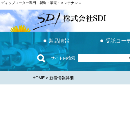
ディップコーター専門 製造・販売・メンテナンス
ディップコーター専門 製造・販売・メンテナンス
●
●
●
●
製品情報
製品情報
受託コー
受託コー
サイト内検索
HOME
> 新着情報詳細