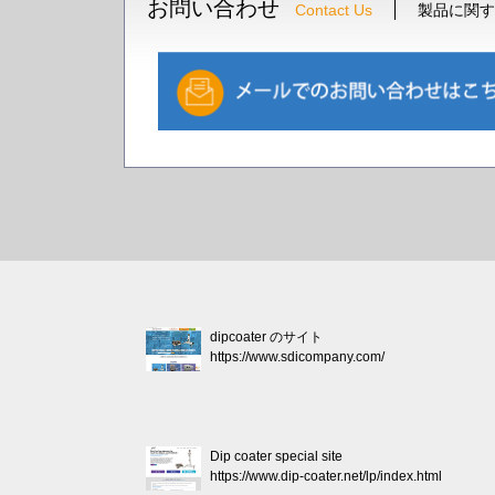
お問い合わせ
Contact Us
製品に関す
dipcoater のサイト
https://www.sdicompany.com/
Dip coater special site
https://www.dip-coater.net/lp/index.html