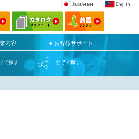
Japanease
Japanease
English
English
事業内容
事業内容
● お客様サポート
● お客様サポート
リで探す
分野で探す