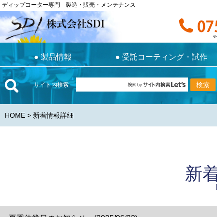
ディップコーター専門 製造・販売・メンテナンス
ディップコーター専門 製造・販売・メンテナンス
お電話で
受付時間 9:0
受
●
製品情報
●
受託コーティング・試作
●
製品情報
●
受託コーティング・試作
サイト内検索
HOME
> 新着情報詳細
新