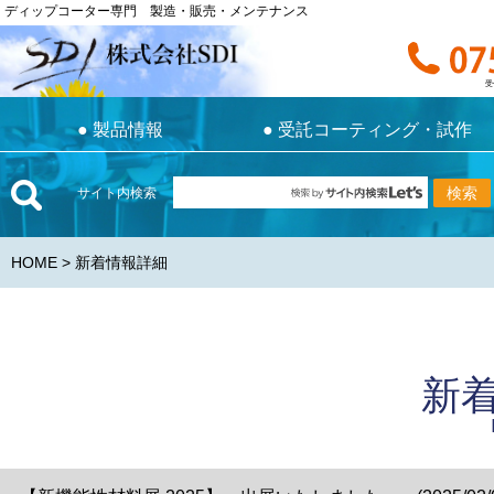
ディップコーター専門 製造・販売・メンテナンス
ディップコーター専門 製造・販売・メンテナンス
お電話で
受付時間 9:0
受
●
製品情報
●
受託コーティング・試作
●
製品情報
●
受託コーティング・試作
サイト内検索
HOME
> 新着情報詳細
新